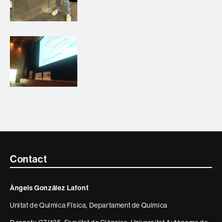
Contacte
Contact
i
Àngels González Lafont
informació
Unitat de Química Física, Departament de Química
legal