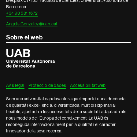
Despatx C7/135, Facultat de Ciències, Universitat Autònoma de
Barcelona
+34 93 581 1672
Angels.Gonzalez@uab.cat
Sobre el web
Universitat
Autònoma
de
Barcelona
Avís legal
Protecció de dades
Accessibilitat web
Som una universitat capdavantera que imparteix una docència
de qualitat i excel·lència, diversificada, multidisciplinària i
flexible, ajustada a les necessitats de la societat i adaptada als
nous models de l'Europa del coneixement. La UAB és
reconeguda internacionalment per la qualitat i el caràcter
innovador de la seva recerca.