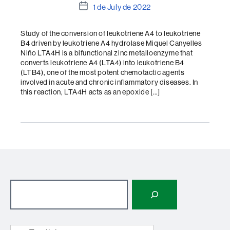
Post
1 de July de 2022
date
Study of the conversion of leukotriene A4 to leukotriene
B4 driven by leukotriene A4 hydrolase Miquel Canyelles
Niño LTA4H is a bifunctional zinc metalloenzyme that
converts leukotriene A4 (LTA4) into leukotriene B4
(LTB4), one of the most potent chemotactic agents
involved in acute and chronic inflammatory diseases. In
this reaction, LTA4H acts as an epoxide […]
Search