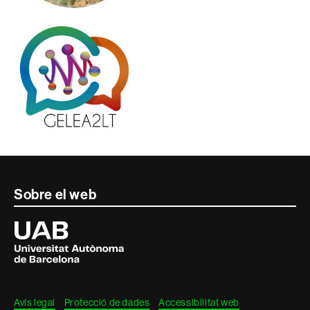
Contacte
Sobre el web
i
Universitat
Autònoma
informació
de
Barcelona
legal
Avís legal
Protecció de dades
Accessibilitat web