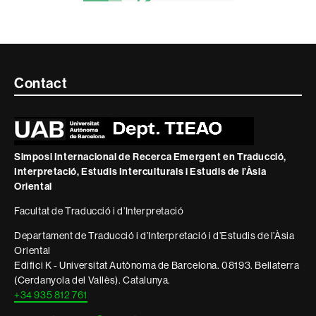
Contacte
Contact
i
informació
legal
Simposi Internacional de Recerca Emergent en Traducció,
Interpretació, Estudis Interculturals i Estudis de l’Àsia
Oriental
Facultat de Traducció i d’Interpretació
Departament de Traducció i d’Interpretació i d’Estudis de l’Àsia
Oriental
Edifici K - Universitat Autònoma de Barcelona. 08193. Bellaterra
(Cerdanyola del Vallès). Catalunya.
+34 935 812 761