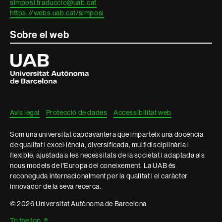
simposi.traduccio@uab.cat
https://webs.uab.cat/simposi
Sobre el web
Universitat
Autònoma
de
Barcelona
Avís legal
Protecció de dades
Accessibilitat web
Som una universitat capdavantera que imparteix una docència
de qualitat i excel·lència, diversificada, multidisciplinària i
flexible, ajustada a les necessitats de la societat i adaptada als
nous models de l'Europa del coneixement. La UAB és
reconeguda internacionalment per la qualitat i el caràcter
innovador de la seva recerca.
© 2026 Universitat Autònoma de Barcelona
To the top
↑