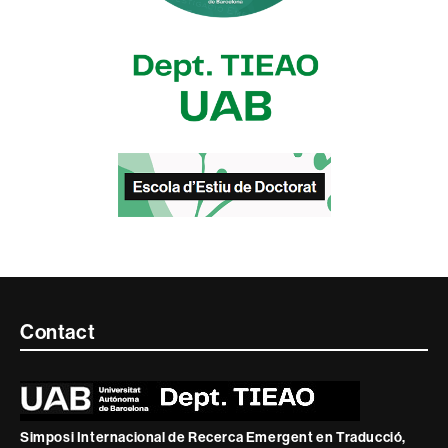
Contacte
Contact
i
informació
legal
Simposi Internacional de Recerca Emergent en Traducció,