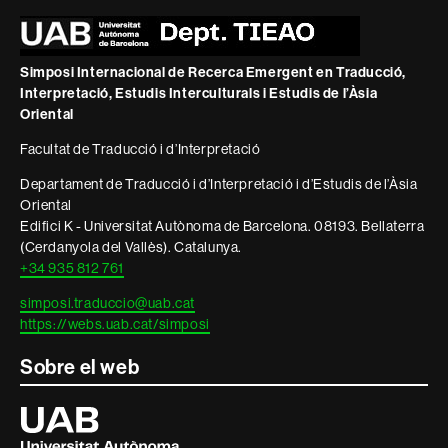
i
informació
legal
Simposi Internacional de Recerca Emergent en Traducció,
Interpretació, Estudis Interculturals i Estudis de l’Àsia
Oriental
Facultat de Traducció i d’Interpretació
Departament de Traducció i d’Interpretació i d’Estudis de l’Àsia
Oriental
Edifici K - Universitat Autònoma de Barcelona. 08193. Bellaterra
(Cerdanyola del Vallès). Catalunya.
+34 935 812 761
simposi.traduccio@uab.cat
https://webs.uab.cat/simposi
Sobre el web
Universitat
Autònoma
de