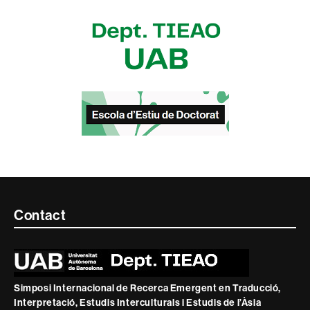
Contacte
Contact
i
informació
legal
Simposi Internacional de Recerca Emergent en Traducció,
Interpretació, Estudis Interculturals i Estudis de l’Àsia