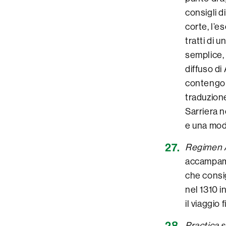
consigli d
corte, l’es
tratti di 
semplice, 
diffuso di
contengono
traduzione
Sarriera n
e una mod
Regimen 
accampame
che consig
nel 1310 i
il viaggio
Practica 