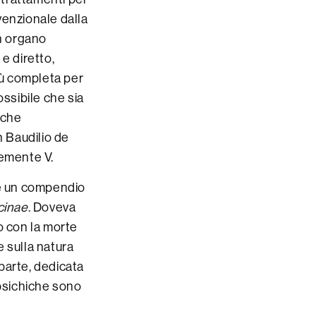
venzionale dalla
un organo
e diretto,
iù completa per
ossibile che sia
i che
 Baudilio de
lemente V.
ce un compendio
cinae
. Doveva
o con la morte
e sulla natura
 parte, dedicata
 psichiche sono