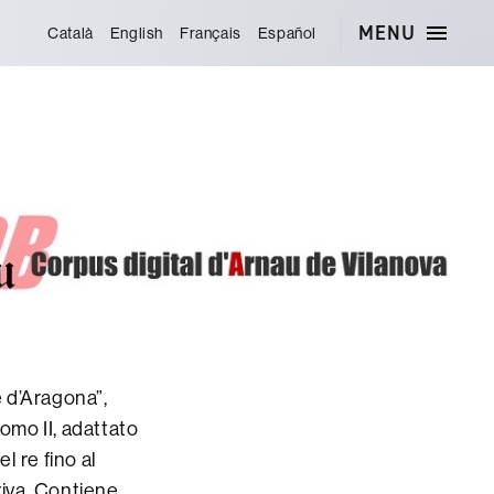
MENU
Català
English
Français
Español
e d’Aragona”,
como II, adattato
l re fino al
riva. Contiene