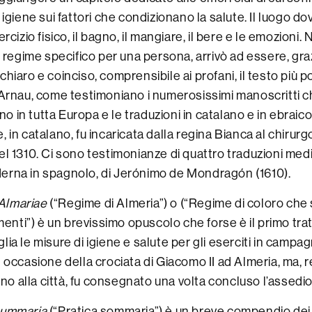
i igiene sui fattori che condizionano la salute. Il luogo dov
ercizio fisico, il bagno, il mangiare, il bere e le emozioni
un regime specifico per una persona, arrivò ad essere, graz
chiaro e coinciso, comprensibile ai profani, il testo più 
 Arnau, come testimoniano i numerosissimi manoscritti c
 in tutta Europa e le traduzioni in catalano e in ebraico
, in catalano, fu incaricata dalla regina Bianca al chiru
el 1310. Ci sono testimonianze di quattro traduzioni medi
erna in spagnolo, di Jerónimo de Mondragón (1610).
Almariae
(“Regime di Almeria”) o (“Regime di coloro che
nti”) è un brevissimo opuscolo che forse è il primo tra
lia le misure di igiene e salute per gli eserciti in campag
n occasione della crociata di Giacomo II ad Almeria, ma, 
 fino alla città, fu consegnato una volta concluso l’assedio
summaria
(“Pratica sommaria”) è un breve compendio dei