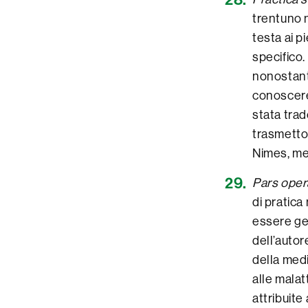
trentuno m
testa ai p
specifico.
nonostant
conoscere 
stata trad
trasmetto
Nimes, men
Pars oper
di pratic
essere gen
dell’autor
della medi
alle malat
attribuite