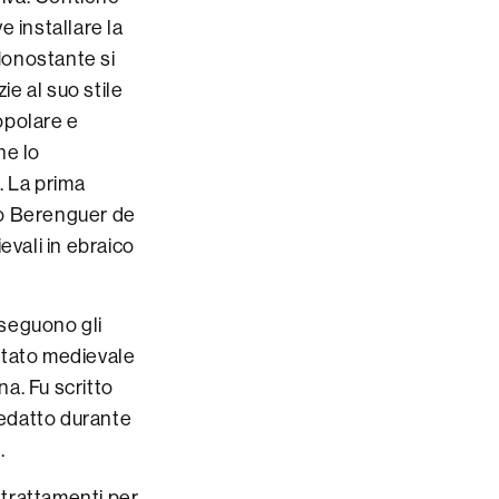
e installare la
. Nonostante si
ie al suo stile
popolare e
he lo
. La prima
rgo Berenguer de
evali in ebraico
 seguono gli
ttato medievale
na. Fu scritto
redatto durante
.
 trattamenti per