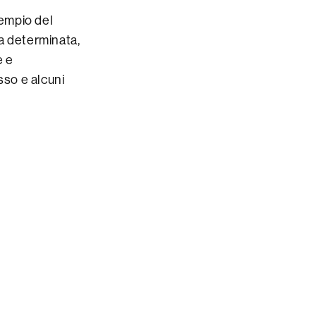
empio del
a determinata,
e e
sso e alcuni