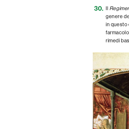
Il
Regimen
genere d
in questo 
farmacolog
rimedi bas