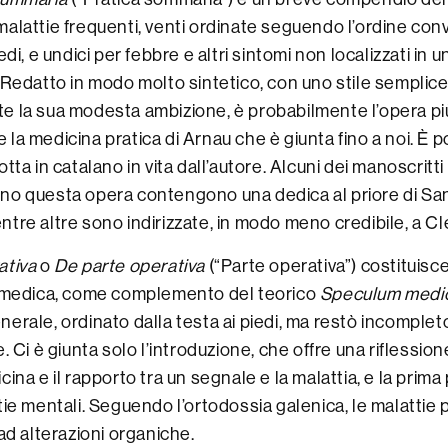
alattie frequenti, venti ordinate seguendo l’ordine con
iedi, e undici per febbre e altri sintomi non localizzati in 
 Redatto in modo molto sintetico, con uno stile semplice 
e la sua modesta ambizione, è probabilmente l’opera p
la medicina pratica di Arnau che è giunta fino a noi. È p
otta in catalano in vita dall’autore. Alcuni dei manoscritt
no questa opera contengono una dedica al priore di San
tre altre sono indirizzate, in modo meno credibile, a C
ativa
o
De parte operativa
(“Parte operativa”) costituis
a medica, come complemento del teorico
Speculum medi
erale, ordinato dalla testa ai piedi, ma restò incomplet
e. Ci è giunta solo l’introduzione, che offre una riflession
cina e il rapporto tra un segnale e la malattia, e la prima
tie mentali. Seguendo l’ortodossia galenica, le malattie
 ad alterazioni organiche.