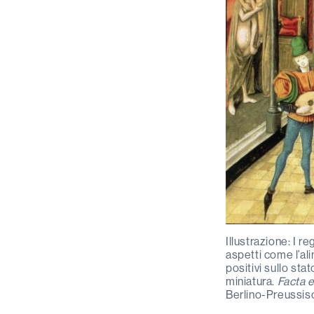
Illustrazione: I re
aspetti come l’al
positivi sullo st
miniatura.
Facta e
Berlino-Preussisc