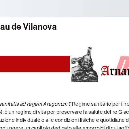
tònoma de Barcelona
nau de Vilanova
anitatis ad regem Aragonum
(“Regime sanitario per il r
: è un regime di vita per preservare la salute del re Gia
tuzione individuale e alle condizioni fisiche e quotidiane de
ggiungere un capitolo dedicato alle emorroidi di cui soff