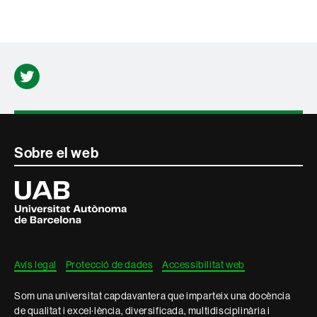
Twitter
Contacte
Sobre el web
i
Universitat
Autònoma
informació
de
Barcelona
legal
Avís legal
Protecció de dades
Accessibilitat web
Som una universitat capdavantera que imparteix una docència
de qualitat i excel·lència, diversificada, multidisciplinària i