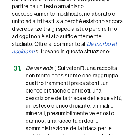
partire da un testo arnaldiano
successivamente modificato, rielaborato o
unito ad altri testi, sia perché esistono ancora
discrepanze tra gli specialisti, o perché fino
ad oggi non è stato sufficientemente
studiato. Oltre al commento al
De morbo et
accidenti
si trovano in questa situazione:
De venenis
(“Sui veleni”): una raccolta
non molto consistente che raggruppa
quattro frammenti preesistenti: un
elenco di triache e antidoti, una
descrizione della triaca e delle sue virtù,
un esteso elenco di piante, animali e
minerali, presumibilmente velenosi o
dannosi, una raccolta di dosi e
somministrazione della triaca per le