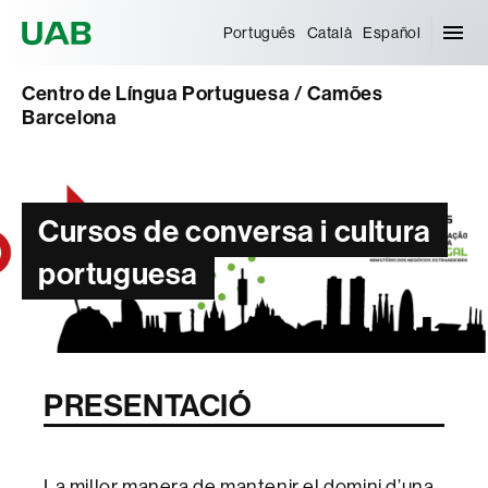
Universitat Autònoma de Barcelona
Português
Català
Español
Centro de Língua Portuguesa / Camões
Barcelona
Cursos de conversa i cultura
portuguesa
PRESENTACIÓ
La millor manera de mantenir el domini d’una