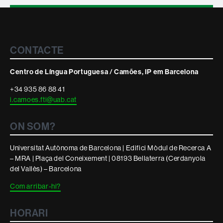
Contacte
CONTACTE
i
informació
Centro de Língua Portuguesa / Camões, IP em Barcelona
legal
+34 935 86 88 41
i.camoes.fti@uab.cat
ON SOM?
Universitat Autònoma de Barcelona | Edifici Mòdul de Recerca A
– MRA | Plaça del Coneixement | 08193 Bellaterra (Cerdanyola
del Vallès) – Barcelona
Com arribar-hi?
HORARI