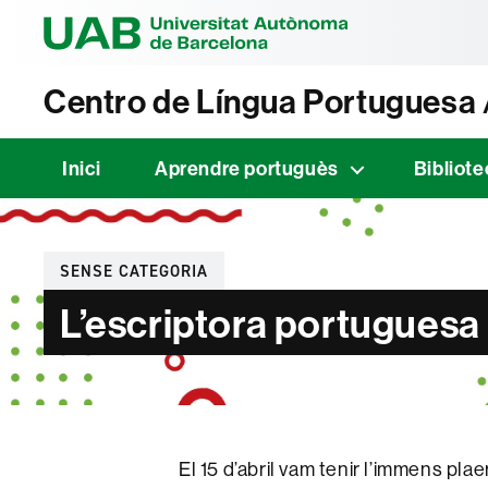
Universitat Au
Centro de Língua Portuguesa
Inici
Aprendre portuguès
Bibliote
Categories
SENSE CATEGORIA
L’escriptora portuguesa 
El 15 d’abril vam tenir l’immens pla