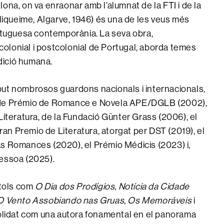
na, ​​on va enraonar amb l’alumnat de la FTI i de la
oliqueime, Algarve, 1946) és una de les veus més
ortuguesa contemporània. La seva obra,
olonial i postcolonial de Portugal, aborda temes
ndició humana.
 rebut nombrosos guardons nacionals i internacionals,
nde Prémio de Romance e Novela APE/DGLB (2002),
Literatura, de la Fundació Günter Grass (2006), el
Gran Premio de Literatura, atorgat per DST (2019), el
s Romances (2020), el Prémio Médicis (2023) i,
Pessoa (2025).
ítols com
O Dia dos Prodígios
,
Notícia da Cidade
O Vento Assobiando nas Gruas
,
Os Memoráveis
i
solidat com una autora fonamental en el panorama