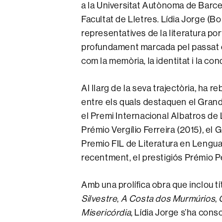
a la Universitat Autònoma de Barcelo
Facultat de Lletres. Lídia Jorge (B
representatives de la literatura p
profundament marcada pel passat c
com la memòria, la identitat i la co
Al llarg de la seva trajectòria, ha
entre els quals destaquen el Gra
el Premi Internacional Albatros de 
Prémio Vergílio Ferreira (2015), el 
Premio FIL de Literatura en Lengua
recentment, el prestigiós Prémio 
Amb una prolífica obra que inclou t
Silvestre
,
A Costa dos Murmúrios
,
Misericórdia
, Lídia Jorge s’ha con