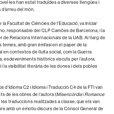
ovel·les han estat traduïdes a diverses llengües i
s d’arreu del món.
de la Facultat de Ciències de l’Educació, va iniciar
o, responsable del CLP Camões de Barcelona, ​​i la
r de Relacions Internacionals de la UAB. Al llarg de
s temes, amb gran èmfasi en el paper de la
al en contextos de lluita social, com la Guerra
s, esdeveniments històrics viscuts per l’autora.
la visibilitat literària de les dones i dels pobles
ps d’Idioma C2 i Idioma i Traducció C4 de la FTI van
ts de les obres de l’autora (
Misericórdia
i
Romance
les traduccions realitzades a classe, que els van
ure amb un emotiu discurs de la Cònsol General de