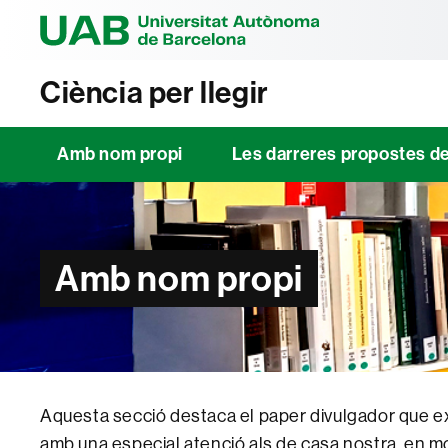
Universitat Au
Ciència per llegir
Amb nom propi
Les darreres propostes d
Amb nom propi
Aquesta secció destaca el paper divulgador que ex
amb una especial atenció als de casa nostra, en mo