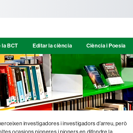
tònoma de Barcelona
e la BCT
Editar la ciència
Ciència i Poesia
erceixen investigadores i investigadors d’arreu, però
ltes ocasions pioneres i pioners en difondre la