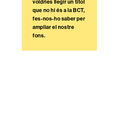
voldries llegir un títol
que no hi és a la BCT,
fes-nos-ho saber per
ampliar el nostre
fons.