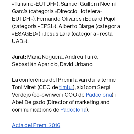
«Turisme-EUTDH»), Samuel Guillén i Noemí
García (categoria «Direcció Hotelera-
EUTDH»), Fernando Olivares i Eduard Pujol
(categoria «EPSI»), Alberto Biarge (categoria
«ESAGED») i Jesús Lara (categoria «resta
UAB»).
Jurat:
Maria Noguera, Andreu Turró,
Sebastián Aparicio, David Urbano.
La conferència del Premi la van dur a terme
Toni Miret (CEO de
timtul
), així com Sergi
Verdejo (co-ownwer i COO de
Padcelona
) i
Abel Delgado (Director of marketing and
communications de
Padcelona
).
Acta del Premi 2016