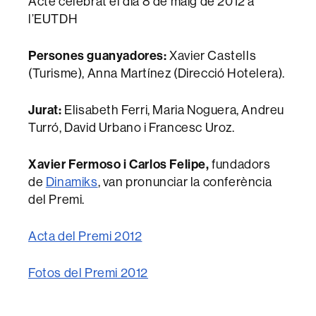
Acte celebrat el dia 8 de maig de 2012 a
l’EUTDH
Persones guanyadores:
Xavier Castells
(Turisme), Anna Martínez (Direcció Hotelera).
Jurat:
Elisabeth Ferri, Maria Noguera, Andreu
Turró, David Urbano i Francesc Uroz.
Xavier Fermoso i Carlos Felipe
,
fundadors
de
Dinamiks
, van pronunciar la conferència
del Premi.
Acta del Premi 2012
Fotos del Premi 2012