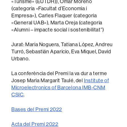
«Turisme» (EUTDH)), Omar Moreno
(categoria «Facultat d’Economia i
Empresa»), Carles Flaquer (categoria
«General UAB»), Marta Oreja (categoria
«Alumni – impacte social i sostenibilitat”)
Jurat: Maria Noguera, Tatiana López, Andreu
Turró, Sebastián Aparicio, Eva Miquel, David
Urbano.
La conferència del Premi la va dur a terme
Josep Maria Margarit Taulé, del
Institute of
Microelectronics of Barcelona IMB-CNM
CSIC
.
Bases del Premi 2022
Acta del Premi
2022