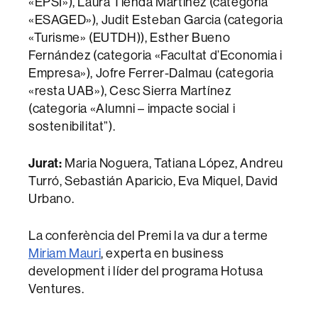
«EPSI»), Laura Tienda Martínez (categoria
«ESAGED»), Judit Esteban Garcia (categoria
«Turisme» (EUTDH)), Esther Bueno
Fernández (categoria «Facultat d’Economia i
Empresa»), Jofre Ferrer-Dalmau (categoria
«resta UAB»), Cesc Sierra Martínez
(categoria «Alumni – impacte social i
sostenibilitat”).
Jurat:
Maria Noguera, Tatiana López, Andreu
Turró, Sebastián Aparicio, Eva Miquel, David
Urbano.
La conferència del Premi la va dur a terme
Miriam Mauri
, experta en business
development i líder del programa Hotusa
Ventures.