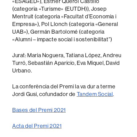
«ESAGED»), Esther Querol Castillo
(categoria «Turisme» (EUTDH)), Josep
Mentruit (categoria «Facultat d’Economia i
Empresa»), Pol Llonch (categoria «General
UAB»), Germán Bartolomé (categoria
«Alumni – impacte social i sostenibilitat”)
Jurat: Maria Noguera, Tatiana López, Andreu
Turró, Sebastián Aparicio, Eva Miquel, David
Urbano.
La conferència del Premi la va dur a terme
Jordi Gusi, cofundador de
Tandem Social
.
Bases del Premi
2021
Acta del Premi
2021