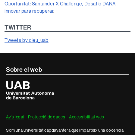
Oportunitat: Santander X Challenge, Desafío DANA
innovar para recuperar
.
TWITTER
Tweets by cieu_uab
Contacte
Sobre el web
i
Universitat
Autònoma
informació
de
Barcelona
legal
Avís legal
Protecció de dades
Accessibilitat web
Som una universitat capdavantera que imparteix una docència