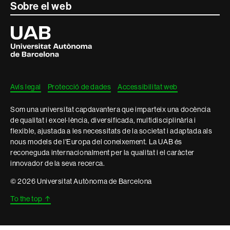
Contacte
Sobre el web
i
Universitat
Autònoma
informació
de
Barcelona
legal
Avís legal
Protecció de dades
Accessibilitat web
Som una universitat capdavantera que imparteix una docència
de qualitat i excel·lència, diversificada, multidisciplinària i
flexible, ajustada a les necessitats de la societat i adaptada als
nous models de l'Europa del coneixement. La UAB és
reconeguda internacionalment per la qualitat i el caràcter
innovador de la seva recerca.
© 2026 Universitat Autònoma de Barcelona
To the top
↑