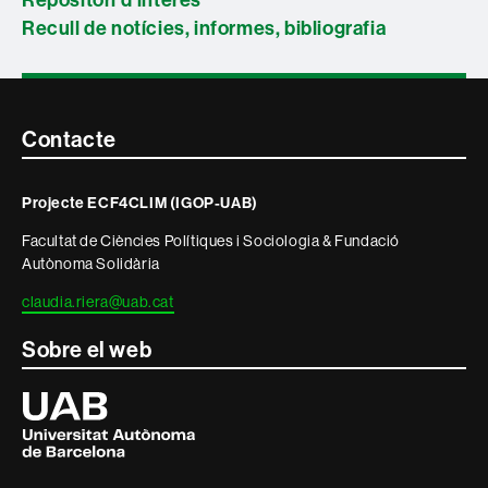
Recull de notícies, informes, bibliografia
Contacte
Contacte
i
Projecte ECF4CLIM (IGOP-UAB)
informació
Facultat de Ciències Polítiques i Sociologia & Fundació
legal
Autònoma Solidària
claudia.riera@uab.cat
Sobre el web
Universitat
Autònoma
de
Barcelona