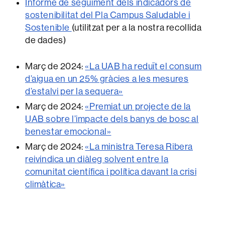
Informe de seguiment dels indicadors de
sostenibilitat del Pla Campus Saludable i
Sostenible
(utilitzat per a la nostra recollida
de dades)
Març de 2024:
«La UAB ha reduït el consum
d’aigua en un 25% gràcies a les mesures
d’estalvi per la sequera»
Març de 2024:
«Premiat un projecte de la
UAB sobre l’impacte dels banys de bosc al
benestar emocional»
Març de 2024:
«La ministra Teresa Ribera
reivindica un diàleg solvent entre la
comunitat científica i política davant la crisi
climàtica»