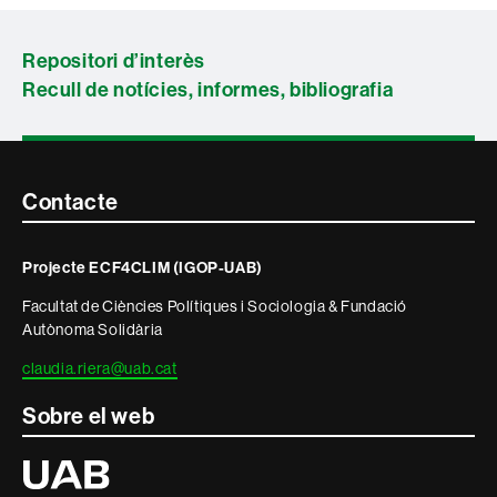
Repositori d’interès
Recull de notícies, informes, bibliografia
Contacte
Contacte
i
Projecte ECF4CLIM (IGOP-UAB)
informació
Facultat de Ciències Polítiques i Sociologia & Fundació
legal
Autònoma Solidària
claudia.riera@uab.cat
Sobre el web
Universitat
Autònoma