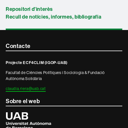
Repositori d’interès
Recull de notícies, informes, bibliografia
Contacte
Contacte
i
Projecte ECF4CLIM (IGOP-UAB)
informació
Facultat de Ciències Polítiques i Sociologia & Fundació
legal
Autònoma Solidària
claudia.riera@uab.cat
Sobre el web
Universitat
Autònoma
de