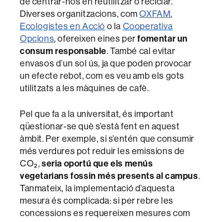
de centrar-nos en reutilitzar o reciclar.
Diverses organitzacions, com
OXFAM
,
Ecologistes en Acció
o la
Cooperativa
Opcions
, ofereixen eines per
fomentar un
consum responsable
. També cal evitar
envasos d’un sol ús, ja que poden provocar
un efecte rebot, com es veu amb els gots
utilitzats a les màquines de cafè.
Pel que fa a la universitat, és important
qüestionar-se què s’està fent en aquest
àmbit. Per exemple, si s’entén que consumir
més verdures pot reduir les emissions de
CO₂,
seria oportú que els menús
vegetarians fossin més presents al campus
.
Tanmateix, la implementació d’aquesta
mesura és complicada: si per rebre les
concessions es requereixen mesures com