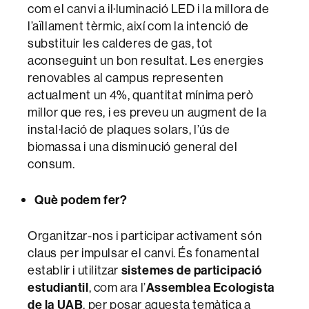
com el canvi a il·luminació LED i la millora de
l’aïllament tèrmic, així com la intenció de
substituir les calderes de gas, tot
aconseguint un bon resultat. Les energies
renovables al campus representen
actualment un 4%, quantitat mínima però
millor que res, i es preveu un augment de la
instal·lació de plaques solars, l’ús de
biomassa i una disminució general del
consum.
Què podem fer?
Organitzar-nos i participar activament són
claus per impulsar el canvi. És fonamental
establir i utilitzar
sistemes de participació
estudiantil
, com ara l’
Assemblea Ecologista
de la UAB
, per posar aquesta temàtica a