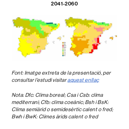
2041-2060
Font: Imatge extreta de la presentació, per
consultar l’estudi visitar
aquest enllaç
Nota: Dfc: Clima boreal; Csa i Csb: clima
mediterrani; Cfb: clima coeànic; Bsh i BsK:
Clima semiàrid o semidesèrtic calent o fred;
Bwh i BwK: Climes àrids calent o fred