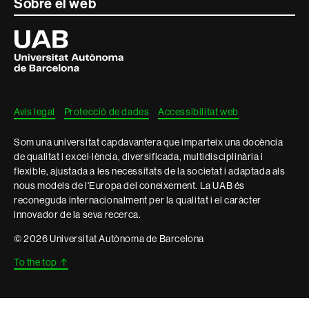
Contacte
Sobre el web
i
Universitat
Autònoma
informació
de
Barcelona
legal
Avís legal
Protecció de dades
Accessibilitat web
Som una universitat capdavantera que imparteix una docència
de qualitat i excel·lència, diversificada, multidisciplinària i
flexible, ajustada a les necessitats de la societat i adaptada als
nous models de l'Europa del coneixement. La UAB és
reconeguda internacionalment per la qualitat i el caràcter
innovador de la seva recerca.
© 2026 Universitat Autònoma de Barcelona
To the top
↑