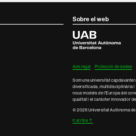
Sobre el web
Universitat
Autònoma
de
Barcelona
Avís legal
Protecció de dades
Som una universitat capdavantera 
diversificada, multidisciplinària i
nous models de l'Europa del con
qualitat i el caràcter innovador d
© 2026 Universitat Autònoma de
Ir arriba
↑