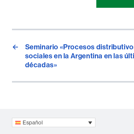
Comparti
esta
página
←
Seminario «Procesos distributiv
sociales en la Argentina en las úl
décadas»
Español