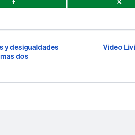
r
os y desigualdades
Video Li
timas dos