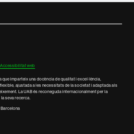
Accessibilitat web
que imparteix una docència de qualitat i excel·lència,
 flexible, ajustada a les necessitats de la societat i adaptada als
eixement. La UAB és reconeguda internacionalment per la
e la seva recerca.
 Barcelona