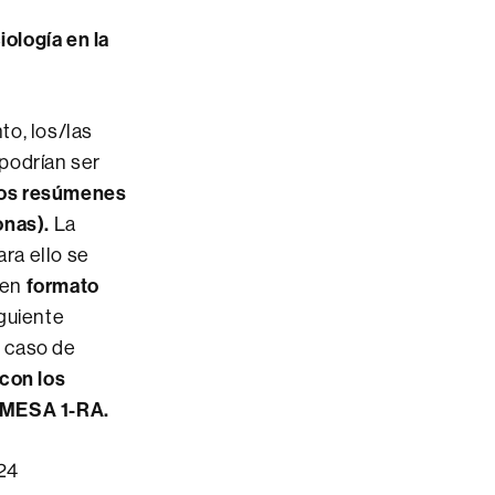
iología en la
nto, los/las
podrían ser
 dos resúmenes
onas).
La
ra ello se
 en
formato
iguiente
 caso de
 con los
-MESA 1-RA.
24