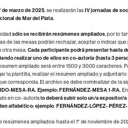
 7 de marzo de 2025
, se realizarán las
IV jornadas de soc
cional de Mar del Plata
.
nidad
sólo se recibirán resúmenes ampliados
, por lo ta
s de las mesas podrán rechazar, aceptar o indicar que 
 otra mesa.
Cada participante podrá presentar hasta
endo realizar uno de ellos en co-autoría (hasta 3 pers
esumen ampliado será entre 1500 y 3000 caracteres. Pa
r la plantilla, realizar el resumen ampliado y adjuntarlo
ue corresponda. El archivo se debe nominalizar de la s
IDO-MESA-RA. Ejemplo: FERNÁNDEZ-MESA 1-RA.
En
do en co- autoría
lo deberá subir solo un/a expositor/a
orden alfabético: ejemplo FERNÁNDEZ-LÓPEZ- PÉREZ
 resúmenes ampliados: hasta el 1° de noviembre de 20