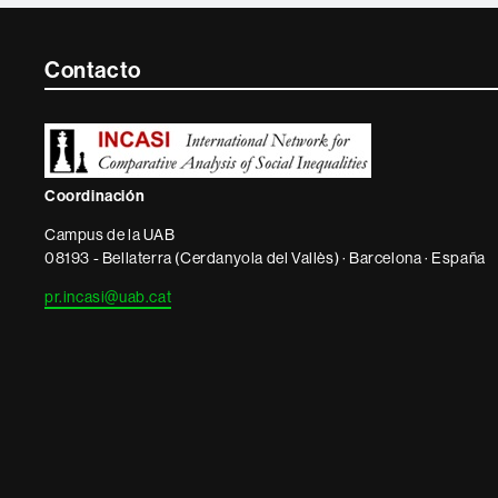
Contacte
Contacto
i
informació
legal
Coordinación
Campus de la UAB
08193 - Bellaterra (Cerdanyola del Vallès) · Barcelona · España
pr.incasi@uab.cat