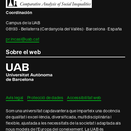
informació
legal
Coordinación
Campus de la UAB
08193 - Bellaterra (Cerdanyola del Vallès) · Barcelona · España
pr.incasi@uab.cat
Sobre el web
Universitat
Autònoma
de
Barcelona
Avís legal
Protecció de dades
Accessibilitat web
Som una universitat capdavantera que imparteix una docència
de qualitat i excel·lència, diversificada, multidisciplinària i
flexible, ajustada a les necessitats de la societat i adaptada als
nous models de l'Europa del coneixement. La UAB és