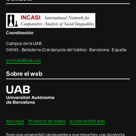
i
informació
legal
Coordinación
Campus de la UAB
08193 - Bellaterra (Cerdanyola del Vallès) · Barcelona · España
pr.incasi@uab.cat
Sobre el web
Universitat
Autònoma
de
Barcelona
Avís legal
Protecció de dades
Accessibilitat web
Som una universitat capdavantera que imparteix una docència