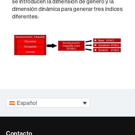
se introducen la dimensión de género y la
dimensión dinámica para generar tres índices
diferentes:
Español
Contacte
Contacto