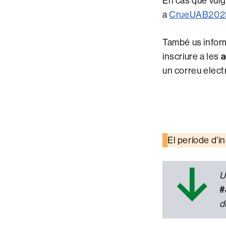
En cas que vul
a
CrueUAB2023
També us infor
a
inscriure a les
un correu electr
El període d’i
↓
U
#
d