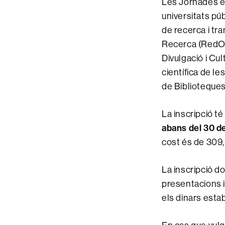
Les Jornades es
universitats pú
de recerca i tr
Recerca (RedOTR
Divulgació i Cul
científica de l
de Biblioteque
La inscripció t
abans del 30 d
cost és de 309,
La inscripció do
presentacions i
els dinars estab