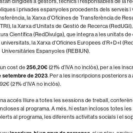
tan dirigides a gestors, tècnics i responsables de la re
bliques i privades espanyoles procedents dels serveis i
ansferència, la Xarxa d’Oficines de Transferència de Res
I), la Xarxa d’Unitats de Gestió de Recerca (RedUGI),
tura Científica (RedDivulga), que integra a les unitats de
es universitats, la Xarxa d’Oficines Europees d’R+D+I (Re
s Universitàries Espanyoles (REBIUN).
256,20€
é un cost de
(21% d’IVA no inclòs), per a les insc
e setembre de 2023
. Per a les inscripcions posteriors a
92€ (21% d’IVA no inclòs).
na accés lliure a totes les sessions de treball, conferèn
ncloses al programa. A més, hi estan inclosos totes les
lerts al programa, les diferents activitats socials i el so