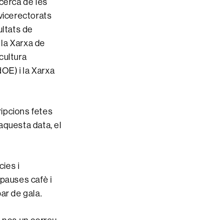
cerca de les
 vicerectorats
ultats de
 la Xarxa de
 cultura
dOE) i la Xarxa
ripcions fetes
 aquesta data, el
cies i
 pauses cafè i
par de gala.