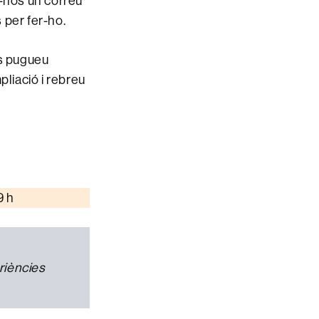
eu-nos un correu
 per fer-ho.
s pugueu
pliació i rebreu
9 h
riències