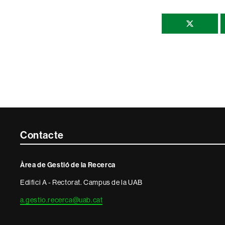
Comparti
esta
página
Contacte
Contacte
i
Àrea de Gestió de la Recerca
informació
Edifici A - Rectorat. Campus de la UAB
legal
a.gestio.recerca@uab.cat