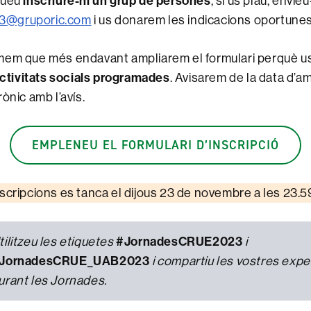
inscriure-hi un grup de persones
gueu
, si us plau, envi
@gruporic.com
i us donarem les indicacions oportunes
mem que més endavant ampliarem el formulari perquè u
ctivitats socials programades
. Avisarem de la data d’am
ònic amb l’avís.
EMPLENEU EL FORMULARI D’INSCRIPCIÓ
nscripcions es tanca el dijous 23 de novembre a les 23.5
#JornadesCRUE2023
tilitzeu les etiquetes
i
JornadesCRUE_UAB2023
i compartiu les vostres expe
urant les Jornades.