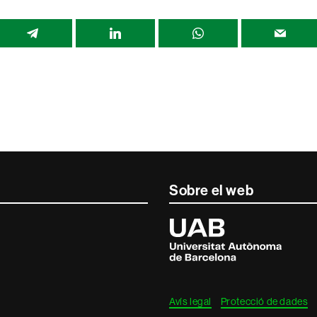
r
Sobre el web
Universitat
Autònoma
de
Barcelona
Avís legal
Protecció de dades