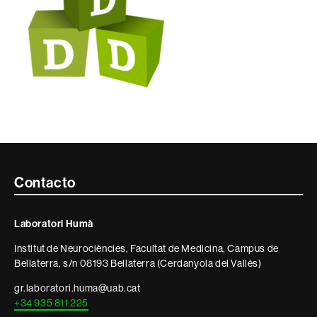
Contacte
Contacto
i
Laboratori Humà
informació
Institut de Neurociències, Facultat de Medicina, Campus de
legal
Bellaterra, s/n 08193 Bellaterra (Cerdanyola del Vallès)
gr.laboratori.huma@uab.cat
+34 935 811 225