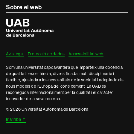
Sobre el web
Universitat
Autònoma
de
Barcelona
Avís legal
Protecció de dades
Accessibilitat web
Som una universitat capdavantera que imparteix una docència
de qualitat i excel·lència, diversificada, multidisciplinària i
flexible, ajustada a les necessitats de la societat i adaptada als
nous models de l'Europa del coneixement. La UAB és
reconeguda internacionalment per la qualitat i el caràcter
innovador de la seva recerca.
© 2026 Universitat Autònoma de Barcelona
Ir arriba
↑