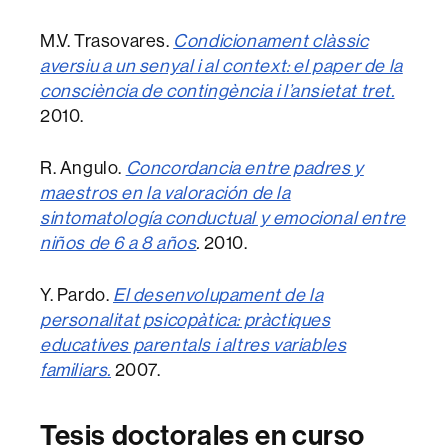
M.V. Trasovares.
Condicionament clàssic
aversiu a un senyal i al context: el paper de la
consciència de contingència i l’ansietat tret.
2010.
R. Angulo.
Concordancia entre padres y
maestros en la valoración de la
sintomatología conductual y emocional entre
niños de 6 a 8 años
.
2010.
Y. Pardo.
El desenvolupament de la
personalitat psicopàtica: pràctiques
educatives parentals i altres variables
familiars.
2007.
Tesis doctorales en curso