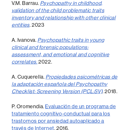
V.M. Barrau.
Psychopathy in childhood,
validation of the child problematic traits
inventory and relationship with other clinical
entities
. 2023
A. Ivanova.
Psychopathic traits in young
clinical and forensic populations:
assessment, and emotional and cognitive
correlates
.
2022.
A. Cuquerella.
Propiedades psicométricas de
la adaptación española del Psychopathy
Checklist: Screening Version (PCL:SV)
. 2018.
P. Oromendia.
Evaluación
de un programa de
tratamiento
cognitivo
-conductual para los
trastornos
por
ansiedad
autoaplicado
a
través de Internet
.
2016.