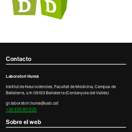
Contacte
Contacto
i
Laboratori Humà
informació
Institut de Neurociències, Facultat de Medicina, Campus de
legal
Bellaterra, s/n 08193 Bellaterra (Cerdanyola del Vallès)
gr.laboratori.huma@uab.cat
+34 935 811 225
Sobre el web