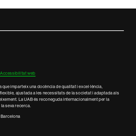
Accessibilitat web
que imparteix una docència de qualitat i excel·lència,
 flexible, ajustada a les necessitats de la societat i adaptada als
eixement. La UAB és reconeguda internacionalment per la
e la seva recerca.
 Barcelona