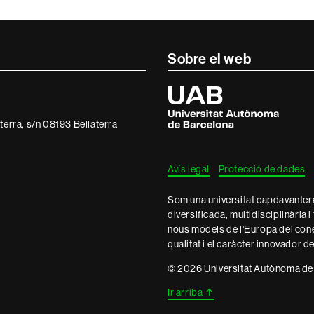
Sobre el web
Universitat
Autònoma
de
terra, s/n 08193 Bellaterra
Barcelona
Avís legal
Protecció de dades
Som una universitat capdavantera 
diversificada, multidisciplinària i
nous models de l'Europa del con
qualitat i el caràcter innovador d
© 2026 Universitat Autònoma de
Ir arriba
↑