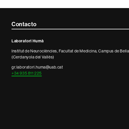
Contacte
Contacto
i
Laboratori Humà
informació
Institut de Neurociències, Facultat de Medicina, Campus de Bella
legal
(Cerdanyola del Vallès)
gr.laboratori.huma@uab.cat
+34 935 811 225