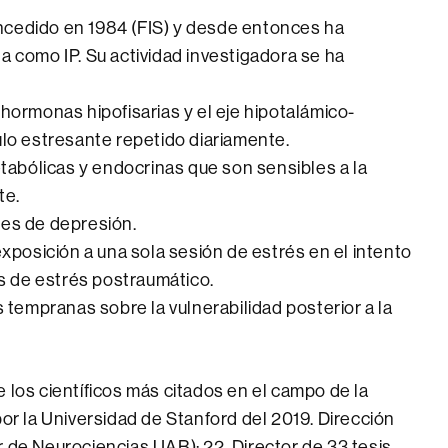
ncedido en 1984 (FIS) y desde entonces ha
a como IP. Su actividad investigadora se ha
 hormonas hipofisarias y el eje hipotalámico-
ulo estresante repetido diariamente.
metabólicas y endocrinas que son sensibles a la
te.
les de depresión.
 exposición a una sola sesión de estrés en el intento
 de estrés postraumático.
s tempranas sobre la vulnerabilidad posterior a la
 los científicos más citados en el campo de la
por la Universidad de Stanford del 2019. Dirección
r de Neurociencias UAB): 22. Director de 33 tesis