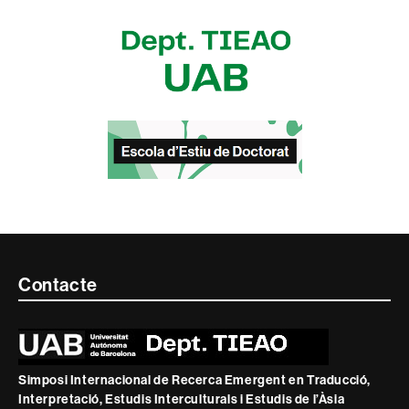
Contacte
Contacte
i
informació
legal
Simposi Internacional de Recerca Emergent en Traducció,
Interpretació, Estudis Interculturals i Estudis de l’Àsia