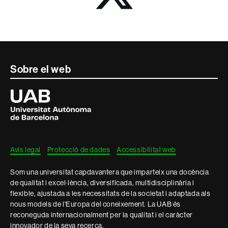
Contacte
Sobre el web
i
Universitat
Autònoma
informació
de
Barcelona
legal
Avís legal
Protecció de dades
Accessibilitat web
Som una universitat capdavantera que imparteix una docència
de qualitat i excel·lència, diversificada, multidisciplinària i
flexible, ajustada a les necessitats de la societat i adaptada als
nous models de l'Europa del coneixement. La UAB és
reconeguda internacionalment per la qualitat i el caràcter
innovador de la seva recerca.