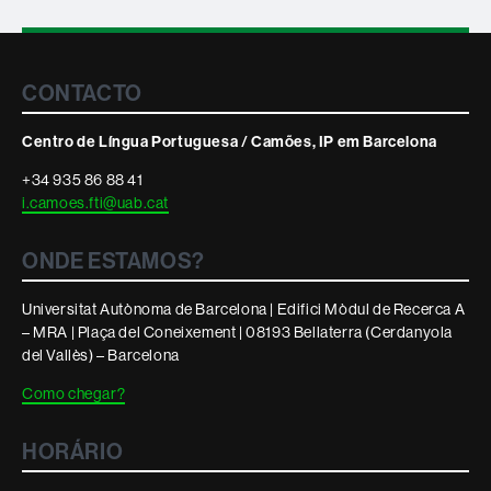
Contacte
CONTACTO
i
Centro de Língua Portuguesa / Camões, IP em Barcelona
informació
+34 935 86 88 41
i.camoes.fti@uab.cat
legal
ONDE ESTAMOS?
Universitat Autònoma de Barcelona | Edifici Mòdul de Recerca A
– MRA | Plaça del Coneixement | 08193 Bellaterra (Cerdanyola
del Vallès) – Barcelona
Como chegar?
HORÁRIO