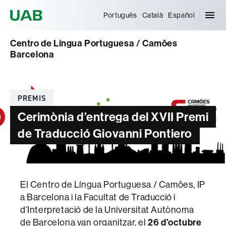
Universitat Autònoma de Barcelona
Português
Català
Español
Centro de Língua Portuguesa / Camões
Barcelona
Categories
PREMIS
Cerimònia d’entrega del XVII Premi
de Traducció Giovanni Pontiero
El Centro de Língua Portuguesa / Camões, IP
a Barcelona i la Facultat de Traducció i
d’Interpretació de la Universitat Autònoma
26 d’octubre
de Barcelona van organitzar, el