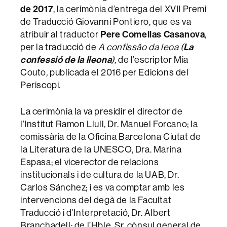
de 2017
, la cerimònia d’entrega del XVII Premi
de Traducció Giovanni Pontiero, que es va
Pere Comellas Casanova
atribuir al traductor
,
La
per la traducció de
A confissão da leoa (
confessió de la lleona
),
de l’escriptor Mia
Couto
,
publicada el 2016 per Edicions del
Periscopi.
La cerimònia la va presidir el director de
l’Institut Ramon Llull, Dr. Manuel Forcano; la
comissària de la Oficina Barcelona Ciutat de
la Literatura de la UNESCO, Dra. Marina
Espasa; el vicerector de relacions
institucionals i de cultura de la UAB, Dr.
Carlos Sánchez; i es va comptar amb les
intervencions del degà de la Facultat
Traducció i d’Interpretació, Dr. Albert
Branchadell; de l’Hble. Sr. cònsul general de