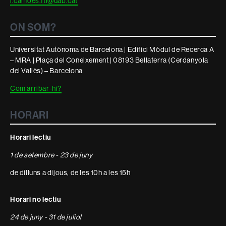
i.camoes.fti@uab.cat
ON SOM?
Universitat Autònoma de Barcelona | Edifici Mòdul de Recerca A
– MRA | Plaça del Coneixement | 08193 Bellaterra (Cerdanyola
del Vallès) – Barcelona
Com arribar-hi?
HORARI
Horari lectiu
1 de setembre - 23 de juny
de dilluns a dijous, de les 10h a les 15h
Horari no lectiu
24 de juny - 31 de juliol