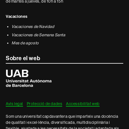
de martes a jueves, de 10h a 15h
Vacaciones
Vacaciones de Navidad
Vacaciones de Semana Santa
Mes de agosto
Sobre el web
Universitat
Autònoma
de
Barcelona
Avís legal
Protecció de dades
Accessibilitat web
Som una universitat capdavantera que imparteix una docència
de qualitat i excel·lència, diversificada, multidisciplinària i
flexible, ajustada a les necessitats de la societat i adaptada als