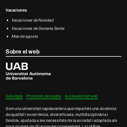
Vacaciones
Vacaciones de Navidad
Vacaciones de Semana Santa
Mes de agosto
Sobre el web
Universitat
Autònoma
de
Barcelona
Avís legal
Protecció de dades
Accessibilitat web
Som una universitat capdavantera que imparteix una docència
de qualitat i excel·lència, diversificada, multidisciplinària i
flexible, ajustada a les necessitats de la societat i adaptada als
nous models de l'Europa del coneixement. La UAB és