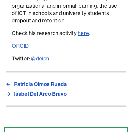
organizational and informal learning, the use
of ICT in schools and university students
dropout and retention.
Check his research activity
here
.
ORCID
Twitter:
@deiph
←
Patricia Olmos Rueda
→
Isabel Del Arco Bravo