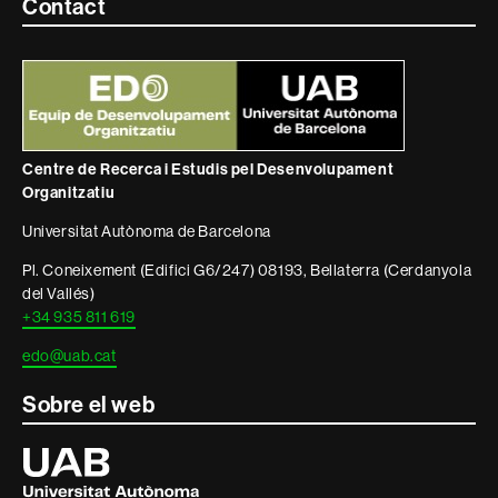
Contacte
Contact
i
informació
legal
Centre de Recerca i Estudis pel Desenvolupament
Organitzatiu
Universitat Autònoma de Barcelona
Pl. Coneixement (Edifici G6/247) 08193, Bellaterra (Cerdanyola
del Vallés)
+34 935 811 619
edo@uab.cat
Sobre el web
Universitat
Autònoma
de