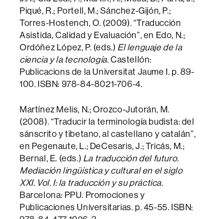
Piqué, R.; Portell, M.; Sánchez-Gijón, P.;
Torres-Hostench, O. (2009). “Traducción
Asistida, Calidad y Evaluación”, en Edo, N.;
Ordóñez López, P. (eds.)
El lenguaje de la
ciencia y la tecnología
. Castellón:
Publicacions de la Universitat Jaume I. p. 89-
100. ISBN: 978-84-8021-706-4.
Martínez Melis, N.; Orozco-Jutorán, M.
(2008). “Traducir la terminología budista: del
sánscrito y tibetano, al castellano y catalán”,
en Pegenaute, L.; DeCesaris, J.; Tricás, M.;
Bernal, E. (eds.)
La traducción del futuro.
Mediación lingüística y cultural en el siglo
XXI. Vol. I: la traducción y su práctica
.
Barcelona: PPU. Promociones y
Publicaciones Universitarias. p. 45-55. ISBN: