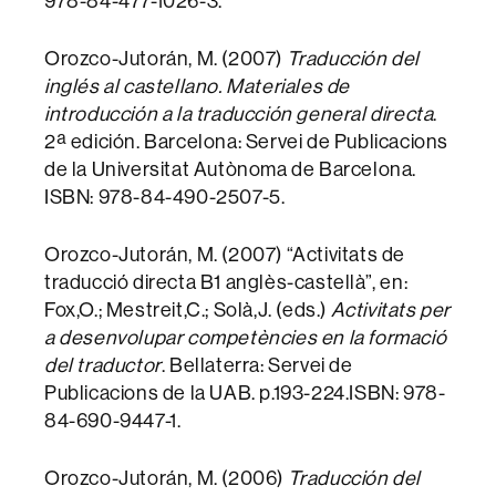
978-84-477-1026-3.
Orozco-Jutorán, M. (2007)
Traducción del
inglés al castellano. Materiales de
introducción a la traducción general directa
.
2ª edición. Barcelona: Servei de Publicacions
de la Universitat Autònoma de Barcelona.
ISBN: 978-84-490-2507-5.
Orozco-Jutorán, M. (2007) “Activitats de
traducció directa B1 anglès-castellà”, en:
Fox,O.; Mestreit,C.; Solà,J. (eds.)
Activitats per
a desenvolupar competències en la formació
del traductor
. Bellaterra: Servei de
Publicacions de la UAB. p.193-224.ISBN: 978-
84-690-9447-1.
Orozco-Jutorán, M. (2006)
Traducción del