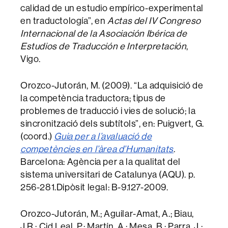
calidad de un estudio empírico-experimental
en traductología”, en
Actas del IV Congreso
Internacional de la Asociación Ibérica de
Estudios de Traducción e Interpretación
,
Vigo.
Orozco-Jutorán, M. (2009). “La adquisició de
la competència traductora; tipus de
problemes de traducció i vies de solució; la
sincronització dels subtítols”, en: Puigvert, G.
(coord.)
Guia per a l’avaluació de
competències en l’àrea d’Humanitats
.
Barcelona: Agència per a la qualitat del
sistema universitari de Catalunya (AQU). p.
256-281.Dipòsit legal: B-9.127-2009.
Orozco-Jutorán, M.; Aguilar-Amat, A.; Biau,
J.R.; Cid Leal, P.; Martín, A.; Mesa, B.; Parra, J.;