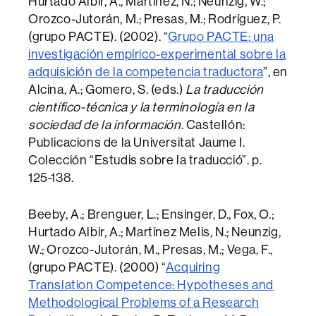
Hurtado Albir, A., Martínez, N.; Neunzig, W.;
Orozco-Jutorán, M.; Presas, M.; Rodríguez, P.
(grupo PACTE). (2002). “
Grupo PACTE: una
investigación empírico-experimental sobre la
adquisición de la competencia traductora
”, en
Alcina, A.; Gomero, S. (eds.)
La traducción
científico-técnica y la terminología en la
sociedad de la información
. Castellón:
Publicacions de la Universitat Jaume I.
Colección “Estudis sobre la traducció”. p.
125-138.
Beeby, A.; Brenguer, L.; Ensinger, D., Fox, O.;
Hurtado Albir, A.; Martínez Melis, N.; Neunzig,
W.; Orozco-Jutorán, M., Presas, M.; Vega, F.,
(grupo PACTE). (2000) “
Acquiring
Translation Competence: Hypotheses and
Methodological Problems of a Research