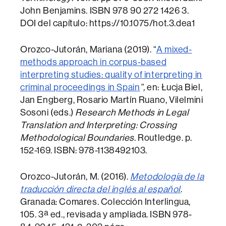
John Benjamins. ISBN 978 90 272 1426 3.
DOI del capítulo: https://10.1075/hot.3.dea1
Orozco-Jutorán, Mariana (2019). “
A mixed-
methods approach in corpus-based
interpreting studies: quality of interpreting in
criminal proceedings in Spain
”,
en: Łucja Biel,
Jan Engberg, Rosario Martín Ruano, Vilelmini
Sosoni (eds.)
Research Methods in Legal
Translation and Interpreting: Crossing
Methodological Boundaries
. Routledge. p.
152-169. ISBN: 978-1138492103.
Orozco-Jutorán, M. (2016).
Metodología de la
traducción directa del inglés al español
.
Granada: Comares. Colección Interlingua,
105. 3ª ed., revisada y ampliada. ISBN 978-