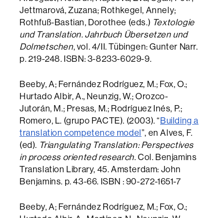
Jettmarová, Zuzana; Rothkegel, Annely;
Rothfuß-Bastian, Dorothee (eds.)
Textologie
und Translation. Jahrbuch Übersetzen und
Dolmetschen
, vol. 4/II. Tübingen: Gunter Narr.
p. 219-248. ISBN: 3-8233-6029-9.
Beeby, A; Fernández Rodríguez, M.; Fox, O.;
Hurtado Albir, A., Neunzig, W.; Orozco-
Jutorán, M.; Presas, M.; Rodríguez Inés, P.;
Romero, L. (grupo PACTE). (2003). “
Building a
translation competence model
”, en Alves, F.
(ed).
Triangulating Translation: Perspectives
in process oriented research
. Col. Benjamins
Translation Library, 45. Amsterdam: John
Benjamins. p. 43-66. ISBN : 90-272-1651-7
Beeby, A; Fernández Rodríguez, M.; Fox, O.;