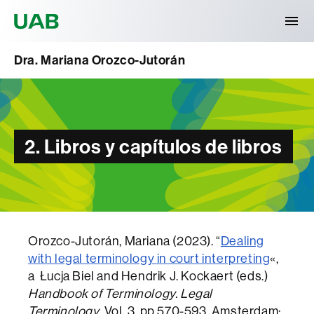
Universitat Autònoma de Barcelona
Dra. Mariana Orozco-Jutorán
2. Libros y capítulos de libros
Orozco-Jutorán, Mariana (2023). “
Dealing
with legal terminology in court interpreting
«,
a Łucja Biel and Hendrik J. Kockaert (eds.)
Handbook of Terminology. Legal
Terminology
. Vol. 3. pp 570-593. Amsterdam: