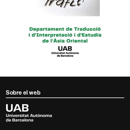
Contacte
Sobre el web
i
Universitat
Autònoma
informació
de
Barcelona
legal