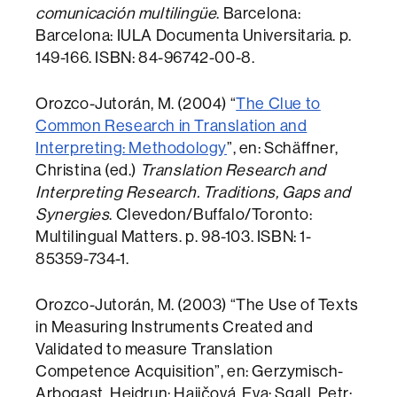
comunicación multilingüe
. Barcelona:
Barcelona: IULA Documenta Universitaria. p.
149-166. ISBN: 84-96742-00-8.
Orozco-Jutorán, M. (2004) “
The Clue to
Common Research in Translation and
Interpreting: Methodology
”, en: Schäffner,
Christina (ed.)
Translation Research and
Interpreting Research. Traditions, Gaps and
Synergies
. Clevedon/Buffalo/Toronto:
Multilingual Matters. p. 98-103. ISBN: 1-
85359-734-1.
Orozco-Jutorán, M. (2003) “The Use of Texts
in Measuring Instruments Created and
Validated to measure Translation
Competence Acquisition”, en: Gerzymisch-
Arbogast, Heidrun; Hajičová, Eva; Sgall, Petr;