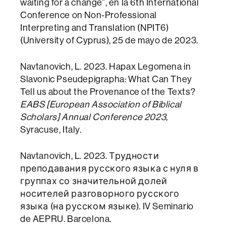
waiting for a change”, en la 6th International
Conference on Non-Professional
Interpreting and Translation (NPIT6)
(University of Cyprus), 25 de mayo de 2023.
Navtanovich, L. 2023. Hapax Legomena in
Slavonic Pseudepigrapha: What Can They
Tell us about the Provenance of the Texts?
EABS [European Association of Biblical
Scholars] Annual Conference 2023,
Syracuse, Italy.
Navtanovich, L. 2023. Трудности
преподавания русского языка с нуля в
группах со значительной долей
носителей разговорного русского
языка (на русском языке). IV Seminario
de AEPRU. Barcelona.