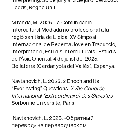
Interpreting. 30 de juny al 3 de juliol del 2025.
Leeds, Regne Unit.
Miranda, M. 2025. La Comunicació
Intercultural Mediada no professional a la
regió sanitària de Lleida. XV Simposi
Internacional de Recerca Jove en Traducció,
Interpretació, Estudis Interculturals i Estudis
de l’Àsia Oriental. 4 de juliol del 2025.
Bellaterra (Cerdanyola del Vallès), Espanya.
Navtanovich, L. 2025. 2 Enoch and Its
“Everlasting” Questions.
XVIIe Congrès
International (Extraordinaire) des Slavistes.
Sorbonne Université, Paris.
Navtanovich, L. 2025. «Обратный
перевод» на переводческом