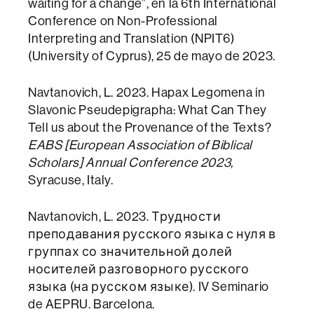
waiting for a change”, en la 6th International
Conference on Non-Professional
Interpreting and Translation (NPIT6)
(University of Cyprus), 25 de mayo de 2023.
Navtanovich, L. 2023. Hapax Legomena in
Slavonic Pseudepigrapha: What Can They
Tell us about the Provenance of the Texts?
EABS [European Association of Biblical
Scholars] Annual Conference 2023,
Syracuse, Italy.
Navtanovich, L. 2023. Трудности
преподавания русского языка с нуля в
группах со значительной долей
носителей разговорного русского
языка (на русском языке). IV Seminario
de AEPRU. Barcelona.