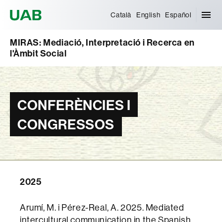
Universitat Autònoma de Barcelona
Català
English
Español
MIRAS: Mediació, Interpretació i Recerca en
l'Àmbit Social
CONFERÈNCIES I
CONGRESSOS
2025
Arumí, M. i Pérez-Real, A. 2025. Mediated
intercultural communication in the Spanish