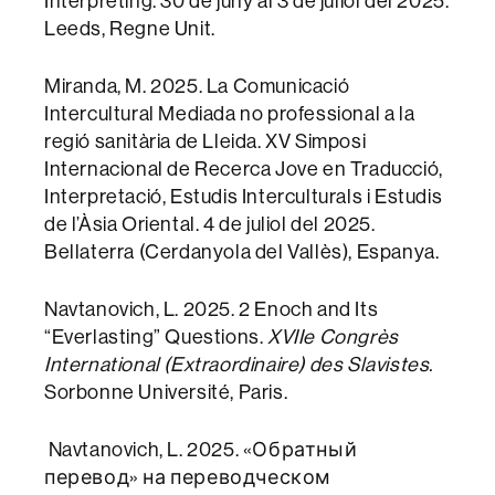
Interpreting. 30 de juny al 3 de juliol del 2025.
Leeds, Regne Unit.
Miranda, M. 2025. La Comunicació
Intercultural Mediada no professional a la
regió sanitària de Lleida. XV Simposi
Internacional de Recerca Jove en Traducció,
Interpretació, Estudis Interculturals i Estudis
de l’Àsia Oriental. 4 de juliol del 2025.
Bellaterra (Cerdanyola del Vallès), Espanya.
Navtanovich, L. 2025. 2 Enoch and Its
“Everlasting” Questions.
XVIIe Congrès
International (Extraordinaire) des Slavistes.
Sorbonne Université, Paris.
Navtanovich, L. 2025. «Обратный
перевод» на переводческом