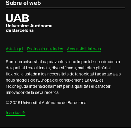
Sobre el web
Universitat
Autònoma
de
Barcelona
Avís legal
Protecció de dades
Accessibilitat web
Som una universitat capdavantera que imparteix una docència
de qualitat i excel·lència, diversificada, multidisciplinària i
flexible, ajustada a les necessitats de la societat i adaptada als
nous models de l'Europa del coneixement. La UAB és
reconeguda internacionalment per la qualitat i el caràcter
innovador de la seva recerca.
© 2026 Universitat Autònoma de Barcelona
Ir arriba
↑