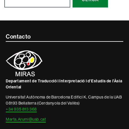
Contacte
Contacto
i
informació
legal
Departament de Traducció i Interpretació i d’Estudis de l’Àsia
Oriental
Universitat Autònoma de Barcelona Edifici K, Campus de la UAB
08193 Bellaterra (Cerdanyola del Vallès)
+34 935 813 368
Marta.Arumi@uab.cat