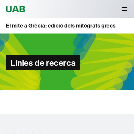
Universitat Autònoma de Barcelona
El mite a Grècia: edició dels mitògrafs grecs
Línies de recerca