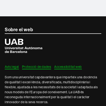
Contacte
Sobre el web
i
Universitat
Autònoma
informació
de
Barcelona
legal
Avís legal
Protecció de dades
Accessibilitat web
Som una universitat capdavantera que imparteix una docència
de qualitat i excel·lència, diversificada, multidisciplinària i
flexible, ajustada a les necessitats de la societat i adaptada als
nous models de l'Europa del coneixement. La UAB és
reconeguda internacionalment per la qualitat i el caràcter
innovador de la seva recerca.