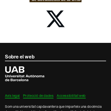
Contacte
Sobre el web
i
Universitat
Autònoma
informació
de
Barcelona
legal
Avís legal
Protecció de dades
Accessibilitat web
Som una universitat capdavantera que imparteix una docència