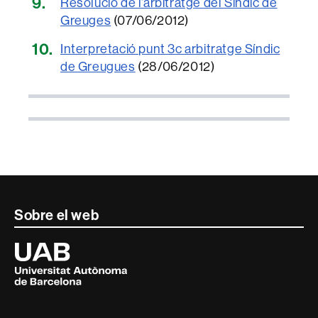
Resolució de l’arbitratge del Síndic de
Greuges
(07/06/2012)
Interpretació punt 3c arbitratge Síndic
de Greugues
(28/06/2012)
Contacte
Sobre el web
i
Universitat
Autònoma
informació
de
Barcelona
legal