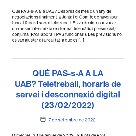
de
l'entrada
Què PAS-s-A a la UAB? Després de més d’un any de
negociacions finalment la Junta i el Comitè donaven per
tancat l’acord sobre teletreball. Es va decidir convocar
una assemblea mixta (en format telemàtic i presencial) i
conjunta (PAS laboral i PAS funcionari). Les previsions no
es van ajustar a la realitat ja que es […]
QUÈ PAS-s-A A LA
UAB? Teletreball, horaris de
servei i desconnexió digital
(23/02/2022)
Data
7 de setembre de 2022
de
l'entrada
Dimecres, 23 de febrer de 2022, la Junta de PAS