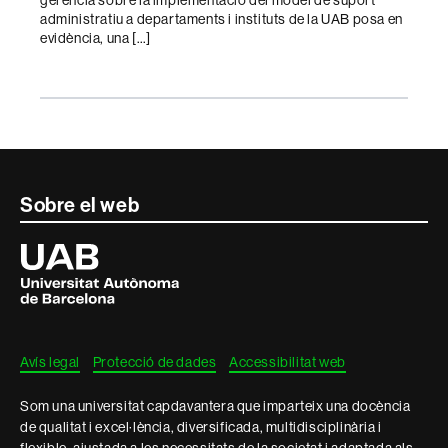
gerència sobre la implementació del model de suport
administratiu a departaments i instituts de la UAB posa en
evidència, una […]
Contacte
Sobre el web
i
Universitat
Autònoma
informació
de
Barcelona
legal
Avís legal
Protecció de dades
Accessibilitat web
Som una universitat capdavantera que imparteix una docència
de qualitat i excel·lència, diversificada, multidisciplinària i