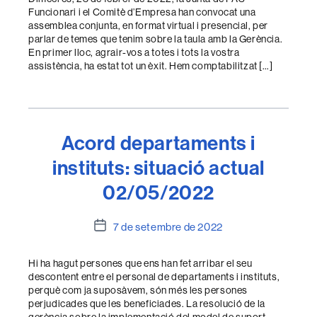
Funcionari i el Comitè d’Empresa han convocat una
assemblea conjunta, en format virtual i presencial, per
parlar de temes que tenim sobre la taula amb la Gerència.
En primer lloc, agrair-vos a totes i tots la vostra
assistència, ha estat tot un èxit. Hem comptabilitzat […]
Acord departaments i
instituts: situació actual
02/05/2022
Data
7 de setembre de 2022
de
l'entrada
Hi ha hagut persones que ens han fet arribar el seu
descontent entre el personal de departaments i instituts,
perquè com ja suposàvem, són més les persones
perjudicades que les beneficiades. La resolució de la