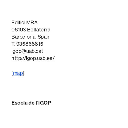
Edifici MRA
08193 Bellaterra
Barcelona. Spain
T. 935868815
igop@uab.cat
http://igop.uab.es/
[
map
]
Escola de l’IGOP