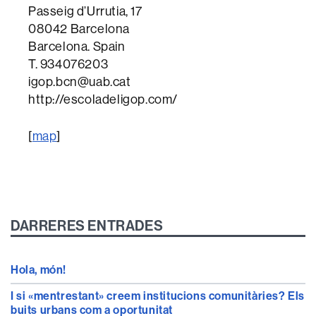
Passeig d’Urrutia, 17
08042 Barcelona
Barcelona. Spain
T. 934076203
igop.bcn@uab.cat
http://escoladeligop.com/
[
map
]
DARRERES ENTRADES
Hola, món!
I si «mentrestant» creem institucions comunitàries? Els
buits urbans com a oportunitat