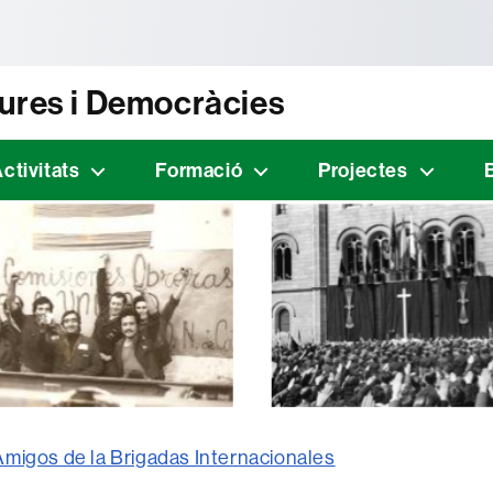
tònoma de Barcelona
dures i Democràcies
ctivitats
Formació
Projectes
Amigos de la Brigadas Internacionales