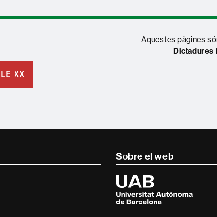
Aquestes pàgines són
Dictadures 
GLE XX
Sobre el web
Universitat
Autònoma
de
Barcelona