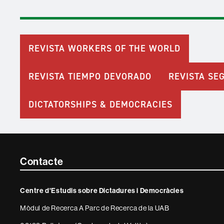
REVISTA WORKERS OF THE WORLD
REVISTA TIEMPO DEVORADO
REVISTA SE
DICTATORSHIPS & DEMOCRACIES
Contacte
Contacte
i
Centre d'Estudis sobre Dictadures i Democràcies
informació
Mòdul de Recerca A Parc de Recerca de la UAB
legal