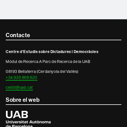
Contacte
Contacte
i
Centre d'Estudis sobre Dictadures i Democràcies
informació
Mòdul de Recerca A Parc de Recerca de la UAB
legal
08193 Bellaterra (Cerdanyola del Vallès)
+34 935 868 820
cedid@uab.cat
Sobre el web
Universitat
Autònoma
de
Barcelona