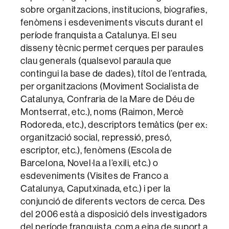
sobre organitzacions, institucions, biografies,
fenòmens i esdeveniments viscuts durant el
període franquista a Catalunya. El seu
disseny tècnic permet cerques per paraules
clau generals (qualsevol paraula que
contingui la base de dades), títol de l’entrada,
per organitzacions (Moviment Socialista de
Catalunya, Confraria de la Mare de Déu de
Montserrat, etc.), noms (Raimon, Mercè
Rodoreda, etc.), descriptors temàtics (per ex:
organització social, repressió, presó,
escriptor, etc.), fenòmens (Escola de
Barcelona, Novel·la a l’exili, etc.) o
esdeveniments (Visites de Franco a
Catalunya, Caputxinada, etc.) i per la
conjunció de diferents vectors de cerca. Des
del 2006 està a disposició dels investigadors
del període franquista, com a eina de suport a