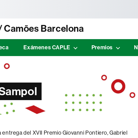
tònoma de Barcelona
 / Camões Barcelona
teca
Exámenes CAPLE
Premios
N
. Sampol
entrega del XVII Premio Giovanni Pontiero, Gabriel