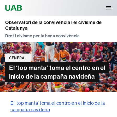
Universitat Autònoma de Barcelona
Observatori de la convivència i el civisme de
Catalunya
Dret i civisme per la bona convivència
Categories
GENERAL
El ‘top manta’ toma el centro en el
inicio de la campaña navideña
El ‘top manta’ toma el centro en el inicio de la
campaña navideña