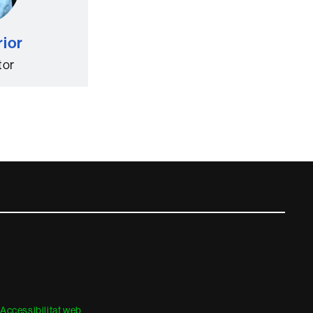
rior
tor
Accessibilitat web