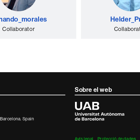
rnando_morales
Helder_P
Collaborator
Collabora
Sobre el web
Universitat
Autònoma
de
· Barcelona. Spain
Barcelona
Avís legal
Protecció de dades