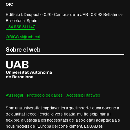
OIC
informació
Edificio I. Despacho 026 · Campus de la UAB · 08193 Bellaterra ·
legal
Barcelona. Spain
+34 935 811 147
OBICOM@uab.cat
Sobre el web
Universitat
Autònoma
de
Barcelona
Avís legal
Protecció de dades
Accessibilitat web
Som una universitat capdavantera que imparteix una docència
de qualitat i excel·lència, diversificada, multidisciplinària i
flexible, ajustada a les necessitats de la societat i adaptada als
nous models de l'Europa del coneixement. La UAB és