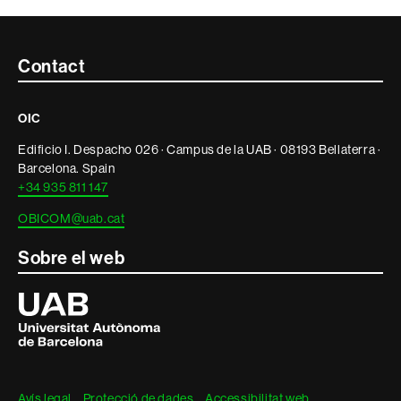
Contacte
Contact
i
OIC
informació
Edificio I. Despacho 026 · Campus de la UAB · 08193 Bellaterra ·
legal
Barcelona. Spain
+34 935 811 147
OBICOM@uab.cat
Sobre el web
Universitat
Autònoma
de
Barcelona
Avís legal
Protecció de dades
Accessibilitat web