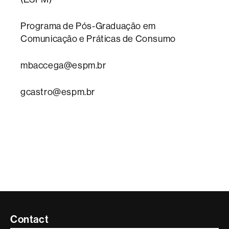
Programa de Pós-Graduação em
Comunicação e Práticas de Consumo
mbaccega@espm.br
gcastro@espm.br
Contacte
Contact