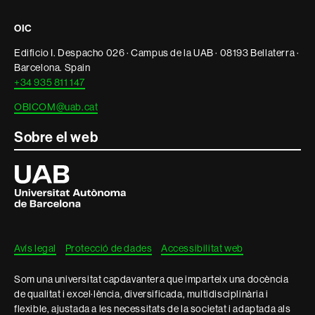
i
OIC
informació
Edificio I. Despacho 026 · Campus de la UAB · 08193 Bellaterra ·
legal
Barcelona. Spain
+34 935 811 147
OBICOM@uab.cat
Sobre el web
Universitat
Autònoma
de
Barcelona
Avís legal
Protecció de dades
Accessibilitat web
Som una universitat capdavantera que imparteix una docència
de qualitat i excel·lència, diversificada, multidisciplinària i
flexible, ajustada a les necessitats de la societat i adaptada als