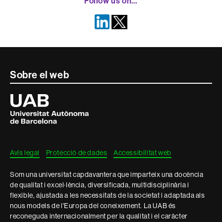
Follow us on…
Contacte
Sobre el web
i
Universitat
Autònoma
informació
de
Barcelona
legal
Avís legal
Protecció de dades
Accessibilitat web
Som una universitat capdavantera que imparteix una docència
de qualitat i excel·lència, diversificada, multidisciplinària i
flexible, ajustada a les necessitats de la societat i adaptada als
nous models de l'Europa del coneixement. La UAB és
reconeguda internacionalment per la qualitat i el caràcter