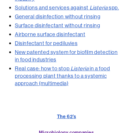
Solutions and services against
Listeria
spp.
General disinfection without rinsing
Surface disinfectant without rinsing
Airborne surface disinfectant
Disinfectant for pediluvies
New patented system for biofilm detection
in food industries
Real case: how to stop
Listeria
in a food
processing plant thanks to a systemic
approach (multimedia)
The 62’s
Microbiology companies