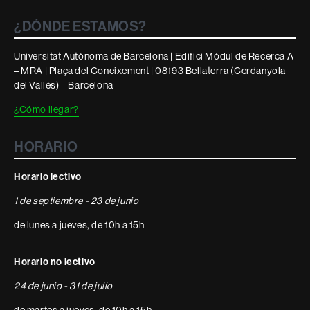
¿DÓNDE ESTAMOS?
Universitat Autònoma de Barcelona | Edifici Mòdul de Recerca A
– MRA | Plaça del Coneixement | 08193 Bellaterra (Cerdanyola
del Vallès) – Barcelona
¿Cómo llegar?
HORARIO
Horario lectivo
1 de septiembre - 23 de junio
de lunes a jueves, de 10h a 15h
Horario no lectivo
24 de junio - 31 de julio