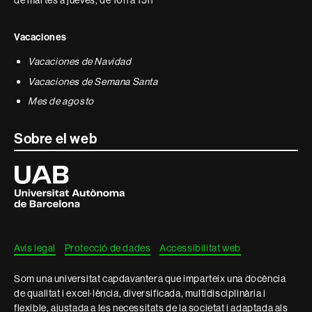
de martes a jueves, de 10h a 15h
Vacaciones
Vacaciones de Navidad
Vacaciones de Semana Santa
Mes de agosto
Sobre el web
Universitat
Autònoma
de
Barcelona
Avís legal
Protecció de dades
Accessibilitat web
Som una universitat capdavantera que imparteix una docència
de qualitat i excel·lència, diversificada, multidisciplinària i
flexible, ajustada a les necessitats de la societat i adaptada als