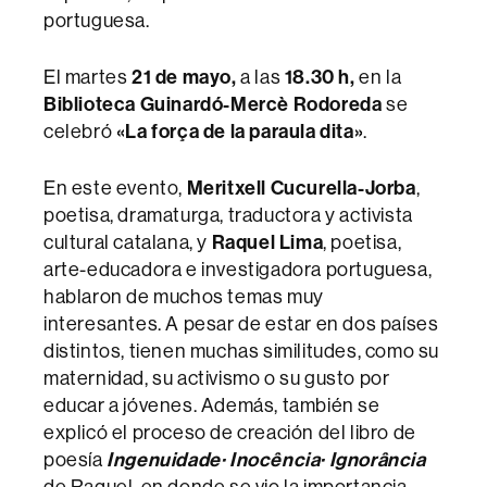
portuguesa.
El martes
21 de mayo,
a las
18.30 h,
en la
Biblioteca Guinardó-Mercè Rodoreda
se
celebró
«
La força de la paraula dita»
.
En este evento,
Meritxell Cucurella-Jorba
,
poetisa, dramaturga, traductora y activista
cultural catalana, y
Raquel Lima
, poetisa,
arte-educadora e investigadora portuguesa,
hablaron de muchos temas muy
interesantes. A pesar de estar en dos países
distintos, tienen muchas similitudes, como su
maternidad, su activismo o su gusto por
educar a jóvenes. Además, también se
explicó el proceso de creación del libro de
poesía
Ingenuidade· Inocência· Ignorância
de Raquel, en donde se vio la importancia